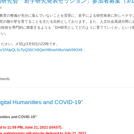
H第1回研究会「若手研究発表セッション」参加者募集（3/1
b
H教育の整備が充分に進んでいないことを背景に、若手による研究発表に対しベテラ
研究の種や芽を育てることを主たる目的としております。また、人文社会系諸分野に
の技術を専門的に精査するよりも「DH研究としてどのように育てていくか」という
さい。
込みください。〆切は3月9日の22時です。
s/d/e/1FAIpQLScTpQS6CH6QwV86vwh6boVafs99GXfr...
IGLITH第1回研究会「若手研究発表セッション」参加者募集（3/10）
mments
gital Humanities and COVID-19”
nities and COVID-19”
d to 11:59 PM, June 21, 2021 (HAST).
he submissions will also be delayed to July 21, 2021.