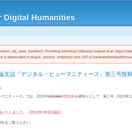
Skip to
main
 Digital Humanities
content
e
session_set_save_handler(): Providing individual callbacks instead of an object im
ce is deprecated in
drupal_session_initialize()
(line
245
of
/var/www/html/jadh/inclu
論文誌『デジタル・ヒューマニティーズ』第三号投
b
マニティーズ』では、2022年
2月28日
3月31日
を締切りとして、第三号（2022年
長いたしました。（2022年3月1日追記）
RLをご覧ください。