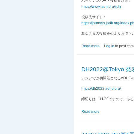
バックナンバー・投稿要領等：
https://www.jadh.org/jjdh
投稿先サイト：
https://journals.jadh.org/index.ph
みなさまの投稿を心よりお待ち
Read more
about 締切延長
Log in
to post co
DH2022@Tokyo
アジアでは初開催となるADHOの
https://dh2022.adho.org/
締切りは 11/30ですので、ふ
Read more
about DH2022@T