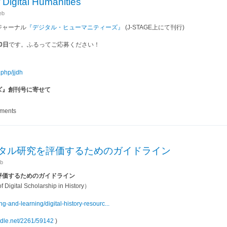
 Digital Humanities
eb
ジャーナル
『デジタル・ヒューマニティーズ』
(J-STAGE上にて刊行)
0日
です。ふるってご応募ください！
.php/jjdh
ズ』創刊号に寄せて
al of Digital Humanities
mments
タル研究を評価するためのガイドライン
b
評価するためのガイドライン
f Digital Scholarship in History）
ng-and-learning/digital-history-resourc...
andle.net/2261/59142
)