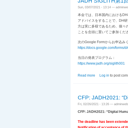
JADH SIGLIT
Sun, 03/07/2021 - 13:14 —
adminwe
本会では、日本国内におけるD
アドバイスをすることで、DH
方は実に多様であるため、個々
ことを念頭に置いてご参加くだ
次のGoogle Formからお申
https://docs.google.com/form
当日の発表プログラム：
https://www.jadh.org/siglith001
Read more
about JADH S
Log in
to post co
CFP: JADH2021: “Di
Fri, 02/26/2021 - 13:26 —
adminweb
CFP: JADH2021: “Digital Huma
The deadline has been extende
Notification of acceptance of t