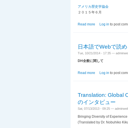
アメリカ歴史学協会
２０１５年６月
Read more
about 歴史学に
Log in
to post co
日本語でWebで読
Tue, 10/21/2014 - 17:35 —
adminwe
DH全般に関して
Read more
about 日本語でW
Log in
to post co
Translation: Gl
のインタビュー
Sat, 07/13/2013 - 09:25 —
adminwe
Bringing Diversity of Experience
(Translated by Dr. Nobuhiko Kiku