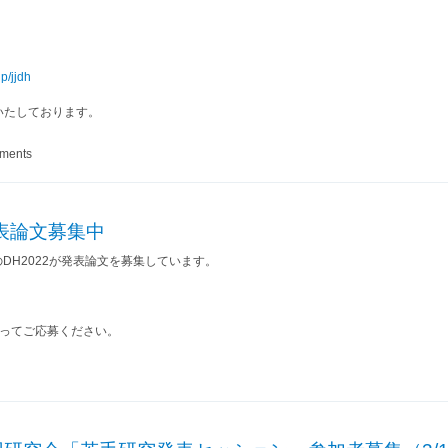
p/jjdh
いたしております。
！ 日本語論文誌『デジタル・ヒューマニティーズ』第三号投稿募集のお知らせ
mments
 発表論文募集中
DH2022が発表論文を募集しています。
るってご応募ください。
okyo 発表論文募集中