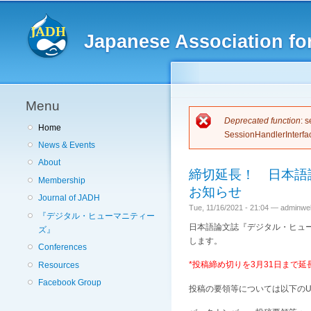
Japanese Association for
Menu
Error messag
Deprecated function
: 
Home
SessionHandlerInterfa
News & Events
About
締切延長！ 日本語
Membership
お知らせ
Journal of JADH
Tue, 11/16/2021 - 21:04 —
adminwe
『デジタル・ヒューマニティー
日本語論文誌『デジタル・ヒュー
ズ』
します。
Conferences
*投稿締め切りを3月31日まで延
Resources
Facebook Group
投稿の要領等については以下のU