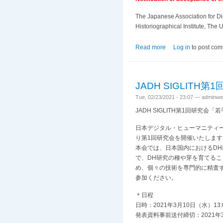
The Japanese Association for Dig
Historiographical Institute, The 
Read more
about CFP: JADH2021
Log in
to post co
JADH SIGLI
Tue, 02/23/2021 - 23:07 —
adminwe
JADH SIGLITH第1回研究
日本デジタル・ヒューマニティーズ学会「人
り第1回研究会を開催いたします
本会では、日本国内におけるD
で、DH研究の種や芽を育てる
め、個々の技術を専門的に精査
参加ください。
＊日程
日時：2021年3月10日（水）13:0
発表資料事前送付締切：2021年