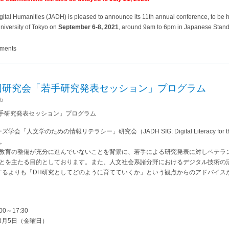
ital Humanities (JADH) is pleased to announce its 11th annual conference, to be ho
University of Tokyo on
September 6-8, 2021
, around 9am to 6pm in Japanese Stand
: “Digital Humanities and COVID-19”
mments
TH第1回研究会「若手研究発表セッション」プログラム
b
会「若手研究発表セッション」プログラム
文学のための情報リテラシー」研究会（JADH SIG: Digital Literacy for th
。
H教育の整備が充分に進んでいないことを背景に、若手による研究発表に対しベテラ
ことを主たる目的としております。また、人文社会系諸分野におけるデジタル技術の
するよりも「DH研究としてどのように育てていくか」という観点からのアドバイス
0～17:30
3月5日（金曜日）