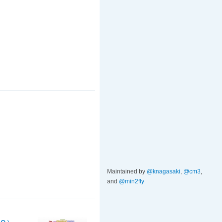
Maintained by
@knagasaki
,
@cm3
,
and
@min2fly