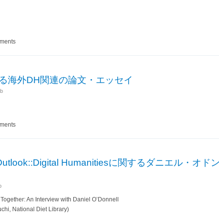
おけるデジタル研究を評価するためのガイドライン
mments
める海外DH関連の論文・エッセイ
b
ebで読める海外DH関連の論文・エッセイ
mments
obal Outlook::Digital Humanitiesに関するダニエル・
b
 Together: An Interview with Daniel O’Donnell
chi, National Diet Library)