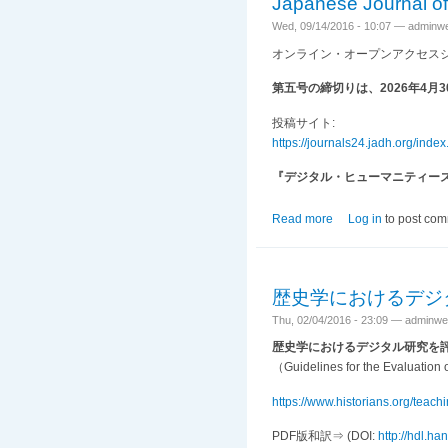
Japanese Journal of
Wed, 09/14/2016 - 10:07 —
adminw
オンライン・オープンアクセス
第五号の締切りは、2026年4月3
投稿サイト:
https://journals24.jadh.org/index
『デジタル・ヒューマニティー
Read more
about Japanese Journ
Log in
to post co
歴史学におけるデジ
Thu, 02/04/2016 - 23:09 —
adminwe
歴史学におけるデジタル研究を
（Guidelines for the Evaluation o
https://www.historians.org/teachi
PDF版和訳⇒ (DOI:
http://hdl.h