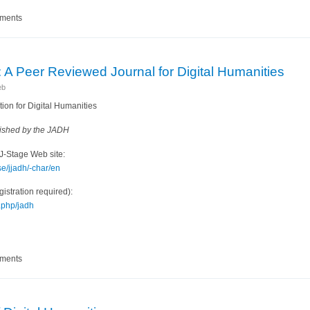
IGLITH第1回研究会「若手研究発表セッション」プログラム
mments
 A Peer Reviewed Journal for Digital Humanities
eb
ion for Digital Humanities
lished by the JADH
J-Stage Web site:
se/jjadh/-char/en
istration required):
x.php/jadh
 JADH: A Peer Reviewed Journal for Digital Humanities
mments