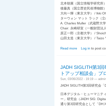
北本朝展（国立情報学研究所） / As
後藤真（国立歴史民俗博物館）/ Ma
大向一輝（東京大学） / Ikki Oh
ターウォン マット ラック（立命館
A. Charles Muller（武蔵野大
Chair: 永崎研宣（一般財団法人人文
原正一郎（京都大学） / Shoichir
山田太造（東京大学） / Taizo Y
Read more
Log in
to post c
about Administrators 
JADH SIGLITH第
トアップ相談会」プ
Sun, 03/06/2022 - 19:19 —
admi
JADH SIGLITH第3回研
日本デジタル・ヒューマニテ
ー」研究会（JADH SIG: Digital
通り第3回研究会として「DH