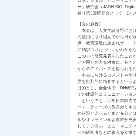
日本デジタル・ヒューマニテ
ー」研究会（JADH SIG: Digital
通り第3回研究会として「DH
【会の趣旨】
本会は、人文学諸分野におけ
の活用に取り組んでから日が
導・教育環境に恵まれず、「
に結びつけたらいいかわから
この手の研究発表をしたこと
とお困りの方を対象に、各々
からのアドバイスを得られる
本会におけるコメントややり
度を批判的に精査するというよ
目的とし、会全体で「DH研究
での建設的コミュニケーショ
というのも、近年日本国内で
ーマニティーズの教育カリキ
の状況と比べるとまだ充分と
ルやオンライン学習教材が充
してデジタル・ヒューマニテ
ーの研究者などの参入を支援