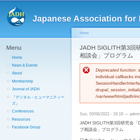
Sk
ma
Japanese Association for 
co
Home
Menu
You are here
JADH SIGLITH
相談会」プログラム
Home
News & Events
Error message
Deprecated function
: 
About
individual callbacks i
Membership
SessionHandlerInterfa
Journal of JADH
drupal_session_initiali
/var/www/html/jadh/inc
『デジタル・ヒューマニティー
ズ』
Conferences
Sun, 03/06/2022 - 19:19 —
admi
Resources
JADH SIGLITH第3回研究
Facebook Group
プ相談会」プログラム