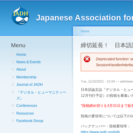
Japanese Association for
Home
Menu
You are here
締切延長！ 日本語
Home
Error messag
Deprecated function
: 
News & Events
SessionHandlerInterfa
About
Membership
Tue, 11/16/2021 - 21:04 —
adminwe
Journal of JADH
日本語論文誌『デジタル・ヒュー
『デジタル・ヒューマニティー
12月刊行予定）の投稿を募集い
ズ』
Conferences
*投稿締め切りを3月31日まで延
Resources
投稿の要領等については以下のU
Facebook Group
バックナンバー・投稿要領等：
https://www.jadh.org/jjdh