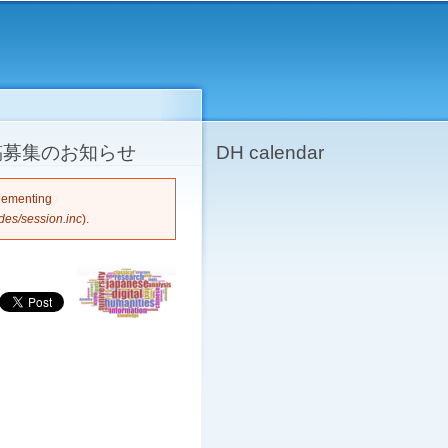
稿募集のお知らせ
DH calendar
plementing
des/session.inc
).