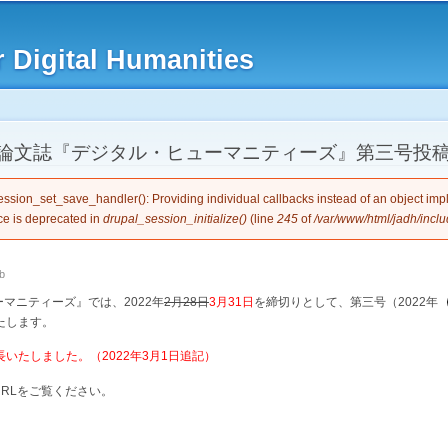
Skip to
main
 Digital Humanities
content
論文誌『デジタル・ヒューマニティーズ』第三号投
e
session_set_save_handler(): Providing individual callbacks instead of an object im
ce is deprecated in
drupal_session_initialize()
(line
245
of
/var/www/html/jadh/inclu
b
マニティーズ』では、2022年
2月28日
3月31日
を締切りとして、第三号（2022年
たします。
長いたしました。（2022年3月1日追記）
RLをご覧ください。