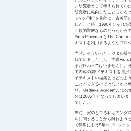
ン研究者として考えられてい
研究者に転向したことにある
トでの刊行を目的に、古英語の詩
した。当時（1998年）それ
比較的難解なものだったから
Piers Plowman とThe Can
キストを利用するようなプロ
当時、そういったデジタル版
れていました（し、実際Piers Plowm
まだ終わってはいません）。そのた
て内容の濃い”テキストを選択
子テキストの編集とはどのよ
ことができるのではないかと
り、Medieval AcademyとB
のは2005年となってしまい
でした。
当時、実のところ私はアング
ルに関することから離れよう
で簡単にもう5年間プロジェ