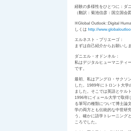
経験の多様性をひとつに：ダ
（翻訳：菊池信彦：国立国会
※Global Outlook::Digit
しくは
http://www.globaloutloo
エルネスト・プリエーゴ：
まずは自己紹介からお願いし
ダニエル・オドンネル：
私はデジタルヒューマニティ
です。
最初、私はアングロ・サクソ
した。1989年にトロント大
ました。そこでは英語とケル
1996年にイェール大学で取
る筆写の種類について博士論
学の両方とも伝統的な中世研
う。確かに語学トレーニング
ころでした。