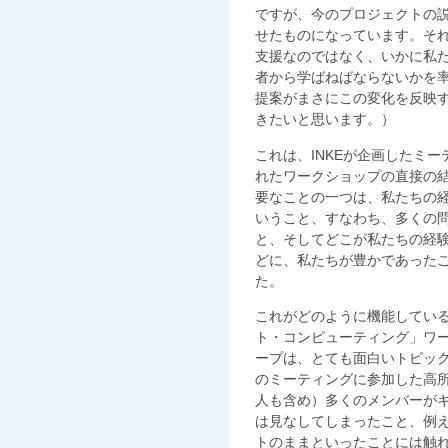
ですが、今のプロジェクトの説
せたものになっています。そ
支援なのではなく、いかに私
者から学ばねばならないかを率
提案がまさにこの変化を反映
きたいと思います。）
これは、INKEが企画したミ
れたワークショップの直接の
要なことの一つは、私たちの
いうこと、すなわち、多くの
と、そしてどこが私たちの経
どに、私たちが豊かであった
た。
これがどのように機能している
ト・コンピューティング」ワ
ープは、とても面白いトピッ
のミーティングに参加した高
人も含め）多くのメンバーが
は見なしてしまったこと、例
トのままといったことには触