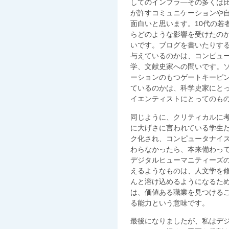
してのインフラ―その多くは
が許すコミュニケーションや
面白いと思います。10代の若者
らどのような影響を受けたの
いです。ブログを書いたりす
与えているのかは、コンピュ
学、文献史家への問いです。
ーションのもつゲートキーピ
ているのかは、科学史家にと
イエンティストにとってのも
同じように、クリティカルに
に大げさに言われている学生
ク化され、コンピュータナイ
わらなかったら、本来備わっ
デジタルヒューマニティーズ
えるようなものは、人文学を
んと溶け込めるようになるた
は、価値ある職業を見つける
る能力という意味です。
最後になりましたが、私はデ