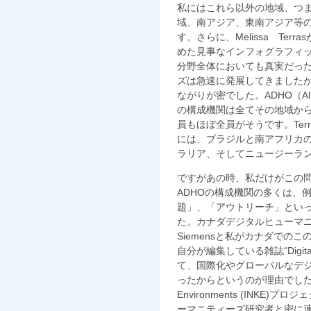
私にはこれら以外の地域、つ
域、南アジア、東南アジア等
す。さらに、Melissa Te
めた見事なインフォグラフィ
分野全体においても真実だっ
ズは急速に発展してきました
ながりが密でした。ADHO（Alliance o
の構成機関は全てその地域か
員もほぼ全員がそうです。Ter
には、ブラジルと南アフリカ
ラリア、そしてニュージーラ
ですがあの時、私だけがこの
ADHOの構成機関の多くは、
題」、「アウトリーチ」とい
た。カナダデジタルヒューマニテ
Siemensと私がカナダでの
自分が編集している雑誌“Digital S
て、国際化やグローバルなデ
ったからというのが理由でしたし、Ray
Environments (INK
ーマニティーズ研究者と密に