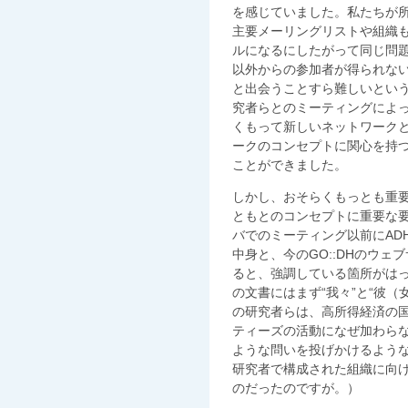
を感じていました。私たちが
主要メーリングリストや組織
ルになるにしたがって同じ問
以外からの参加者が得られな
と出会うことすら難しいとい
究者らとのミーティングによ
くもって新しいネットワーク
ークのコンセプトに関心を持
ことができました。
しかし、おそらくもっとも重
ともとのコンセプトに重要な
バでのミーティング以前にAD
中身と、今のGO::DHのウ
ると、強調している箇所がは
の文書にはまず“我々”と“彼
の研究者らは、高所得経済の
ティーズの活動になぜ加わら
ような問いを投げかけるよう
研究者で構成された組織に向
のだったのですが。）