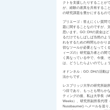
クトを支援したりすることが
が、経験の差異を共有するこ
の研究課題を豊かにするもの
プリエーゴ：答えにくい質問
題に関することなのですが、
思います。GO::DHの資金
るだけでもしばしば当然のよ
れをするための時間もかかり
切なツールが必要となってく
ィーズの）研究協力者との間
く異なっている中で、今後、
は、どうしたらよいのでしょ
オドンネル：GO::DHの活
法からです。
レスブリッジ大学の研究所副
つ目であり、もっとも明らかなも
ティングの後、私は大学長（Mik
Weeks）、研究所副所長代理（Le
Nussbaumer) へメール