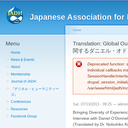
Sk
ma
Japanese Association for 
co
Home
Menu
You are here
Translation: Global Ou
関するダニエル・オド
Home
News & Events
Error message
Deprecated function
: 
About
individual callbacks i
Membership
SessionHandlerInterfa
Journal of JADH
drupal_session_initiali
/var/www/html/jadh/inc
『デジタル・ヒューマニティー
ズ』
Conferences
Sat, 07/13/2013 - 09:25 —
admi
Resources
Bringing Diversity of Experien
Facebook Group
Interview with Daniel O’Donnel
(Translated by Dr. Nobuhiko Ki