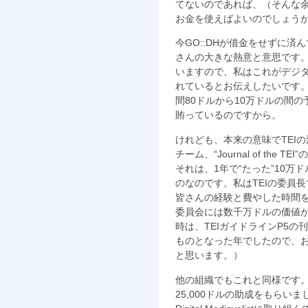
てないのであれば、（そんな
お金を使えばよいのでしょう
今GO::DHが借金をせずに
さんの大きな熱意と意思です
いますので、私はこれがデジ
れているとお伝えしたいです。例えばTex
間80ドルから10万ドルの間
賄っているのですから。
けれども、本来の意味でTEI
チーム、“Journal of th
それは、1年で“たった”10
のなのです。私はTEIの委員
皆さんの経験と費やした時間
委員会には数千万ドルの価値
時は、TEIガイドラインP5
ものとなった年でしたので、
と思います。）
他の組織でもこれと同様です。Digi
25,000ドルの助成をもらい