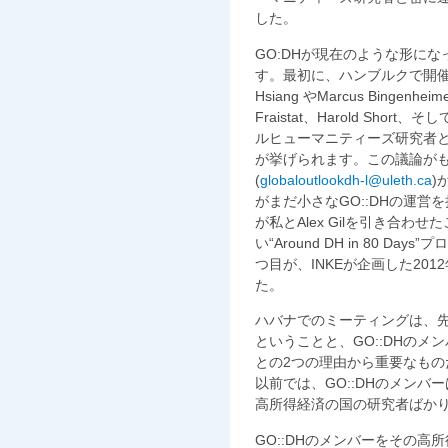
した。
GO:DHが現在のような形に
す。最初に、ハンブルクで開催さ
Hsiang やMarcus Bingenheimer
Fraistat、Harold Sho
ルヒューマニティーズ研究者
が挙げられます。この議論がも
(
globaloutlookdh-l@uleth.ca
)
がまだ小さなGO::DHの運営
が私とAlex Gilを引き合
い“Around DH in 80 
つ目が、INKEが企画した201
た。
ハバナでのミーティングは、
ということと、GO::DHの
との2つの理由から重要なも
以前では、GO::DHのメンバー
高所得経済の国の研究者ばか
GO::DHのメンバーをその