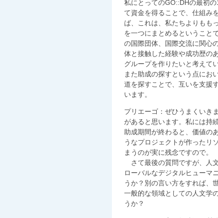
私にとってのGO::DHの最
て資金を得ることで、仕組み
ば、これは、私たちよりもも
を一つにまとめるということ
の国際団体、国際交流に関心
体と接触した経験や成功歴の
グループを作りたいと考えて
また助成の探すという点にお
道を探すことで、互いを支援
います。
プリエーゴ：ぜひうまくいき
があると思います。私には持
助成期間が終わると、価値の
うなプロジェクトが作ったリ
まうのが実に残念ですので。
さて最後の質問ですが、人文
ローバルなデジタルヒューマ
うか？別の言い方をすれば、
一般的な領域としての人文学
うか？