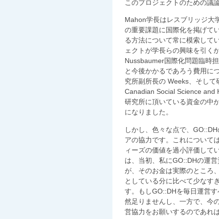
このプロジェクトのための議
Mahon学長はレスブリッジ
の重要課題に国際化を掲げて
る方法について常に模索してい
ェクトが学長らの興味を引く
Nussbaumer国際化問題臨
と今後かかるであろう費用につい
究所副所長の Weeks、そして研
Canadian Social Science an
研究所に頂いている資金の中か
になりました。
しかし、色々な点で、GO::
アの協力です。これについて
ィーズの価値を過小評価して
は、当初、私にGO::DHの運
が、そのお金は実際のところ
としている分に比べて少なす
す。もしGO::DHを毎日運
然足りませんし、一方で、今
営協力をお願いするのであれ