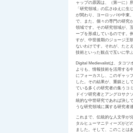
ャップの原因は、（第一に）
「研究領域」の広さゆえに生
が関わり、ヨーロッパや中東、
で、また、個々の専門の研究
領域です。その研究領域が、
ープを形成しているのです。
すが、中世後期のジョージ王
ないわけです。それが、たと
技術といった観点で互いに学
Digital Medievalis
よりも、情報技術を活用する
にフォーカスし、このギャッ
した。その結果が、重鎮とし
ている多くの研究者の集うコ
ドイツ研究者とアングロサク
統的な中世研究であれば決し
うな研究領域に属する研究者
これまで、伝統的な人文学が
タルヒューマニティーズがど
ました。そして、このことは