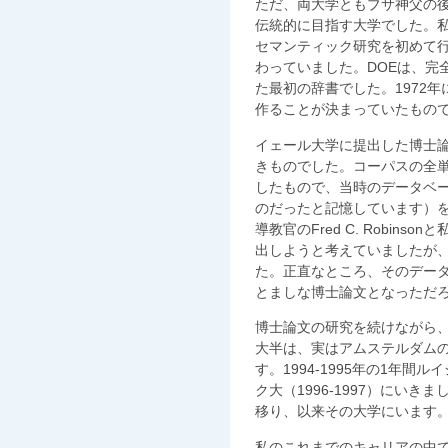
ただ、両大学ともブサ神父の
伝統的に目指す大学でした。
セマンティック研究を初めて行ったDic
わっていました。DOEは、完
た最初の辞書でした。1972
作ることが決まっていたもの
イェール大学に提出した博士
きものでした。コーパスの全
したもので、当時のデータベースプ
のだったと記憶しています）
導教官のFred C. Robin
出しようと考えていましたが
た。正直なところ、そのデー
とましな博士論文となっただ
博士論文の研究を続けながら
大半は、実はアムステルダム
す。1994-1995年の1年
ク大（1996-1997）にいき
移り、以来その大学にいます
私のこれまでのキャリアの中