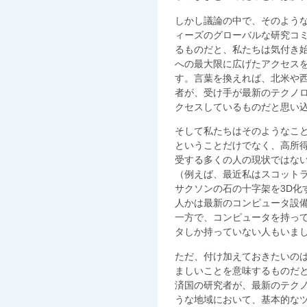
しかし議論の中で、そのよう
ィーズのグローバルな研究コ
るものだと、私たちは気付き
への最大限に広げたアクセス
す。言葉を換えれば、北米や
者が、受け手が最新のテクノ
クセスしているものだと思い
そして私たちはそのようなこ
ということだけでなく、高所
受する多くの人の現状ではな
（例えば、最近私はスコット
サクソンの石の十字架を3D化
人かは最新のコンピュータ設
一方で、コンピュータを持って
タしか持っていない人もいま
ただ、付け加えておきたいの
ましいことを意味するものだ
済国の研究者が、最新のテク
うな地域において、基本的な