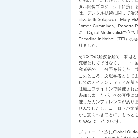
たものです。しかし、そのプロ
タル関係プロジェクトに携わるこ
は、デジタル技術に関して活発な多
Elizabeth Solopova、Mury 
James Cummings、Roberto R
に、Digital Medievalis
Encoding Initiativ
りました。
その2つの経験を経て、私は
究者としてではなく、――中
究者等の――分野を超えた、
このところ、文献学者として
してのアイデンティティが勝
は最近ブライトンで開催された
参加しましたが、その直後に
催したカンファレンスがありま
せんでしたし、ヨーロッパ文
かし驚くべきことに、もっと
たVASTだったのです。
プリエーゴ：次にGlobal Outloo