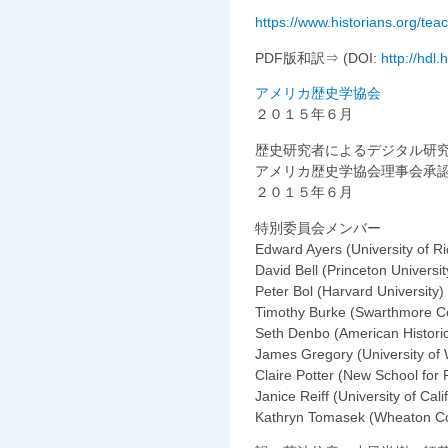
https://www.historians.org/teac
PDF版和訳⇒ (DOI:
http://hdl
アメリカ歴史学協会
２０１５年６月
歴史研究者によるデジタル研
アメリカ歴史学協会理事会承
２０１５年６月
特別委員会メンバー
Edward Ayers (University of R
David Bell (Princeton Universit
Peter Bol (Harvard University)
Timothy Burke (Swarthmore Co
Seth Denbo (American Historic
James Gregory (University of
Claire Potter (New School for
Janice Reiff (University of Cal
Kathryn Tomasek (Wheaton Co