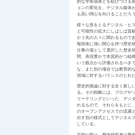
的な学術成果とを結びつける
ョンの変化を、デジタル媒体
も高い関心を向けることだろ
様々な形をとるデジタル・ヒ
と可能性の拡大にしばしば貢
かう先の人々に関わるもので
報技術に強い関心を持つ歴史
仕事の場として選択した歴史
間、表現豊かで本質的かつ組
いう観点から評価されるべき
な、また別の場合では教育的
領域に対するバランスのとれ
歴史的推論に対する全く新し
る。その戦略には、ブログや
リーテリングといった、デジ
れるもので、それらをもとに
のオープンアクセスでの流通
出す別の様式としてデジタル
している。
可能な限り、歴史研究者は歴