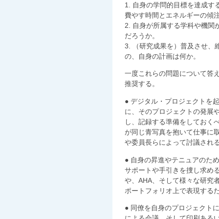
1. 自身の学問的目標を達成
費やす時間とエネルギーの傾
2. 自身が所属する学科や機
だろうか。
3. （研究成果を）普及させ
の、自身の計画は何か。
一度これらの問題について答え
推奨する。
● デジタル・プロジェクトを
に、そのプロジェクトの発展
し、記録する準備をしておく
が同じ青写真を抱いて仕事に
や委員長らによって討議され
● 自身の昇進やテニュアのた
サポートや手引きを捜し求め
や、AHA、そして様々な研究
ポートフォリオ上で表現する
● 同僚を自身のプロジェクト
による会議、そして印刷ある