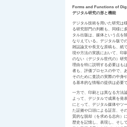
Forms and Functions of Digi
デジタル研究の形と機能
デジタル技術を用いた研究は
る研究部門の判断も、同様に
タル出版は、媒体という点を
なりえている。デジタル版で
雑誌論文や長文な原稿も、紙
現や方法の実践において、印
のない（デジタル世代の）研
理由を特に説明する必要はも
者も、評価プロセスの中で、
そのために査読の実際の中身
る基本的な情報の提供は必要
一方で、印刷とは異なる方法
よって、デジタルで成果を発
にとって、デジタル媒体やツ
た証拠や口頭による証言、そ
質的な脱却（を求める志向）
歴史を記憶し、表現し、そし