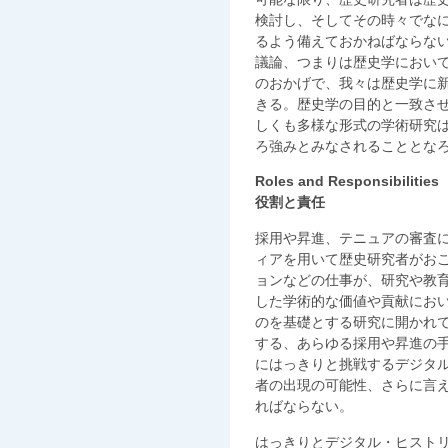
検討し、そしてその時々でな
るよう備えておかねばならな
議論、つまりは歴史学におい
のおかげで、我々は歴史学に
きる。歴史学の目的と一致さ
しくも多様な形式の学術研究
ろ強みとみなされることとな
Roles and Responsibilities
役割と責任
採用や昇進、テニュアの審査
ィアを用いて歴史研究者がお
ョンなどの仕事が、研究や教
した学術的な価値や貢献にお
のを基礎とする研究に開かれ
する、あらゆる採用や昇進の
にはっきりと挑戦するデジタ
者の出現の可能性、さらに言
ればならない。
はっきりとデジタル・ヒスト