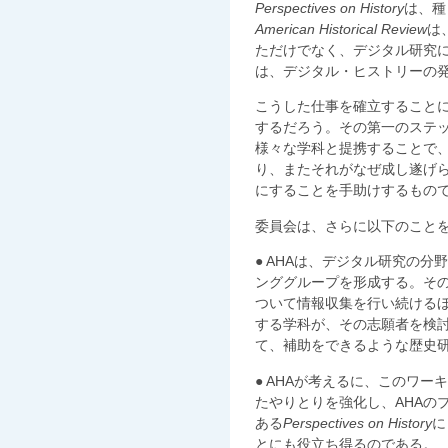
Perspectives on History
は、種
American Historical Review
は
ただけでなく、デジタル研究
は、デジタル・ヒストリーの
こうした仕事を確立することに
するだろう。その第一のステ
様々な学科と提携することで
り、またそれがなぜ成し遂げ
にすることを手助けするもの
委員会は、さらに以下のこと
● AHAは、デジタル研究の
ンググループを形成する。そ
ついて情報収集を行い続ける
する学科が、その志願者を検
て、補助をできるような歴史
● AHAが考えるに、このワーキン
たやりとりを強化し、AHAの
ある
Perspectives on History
に
とにも役立ち得るのである。