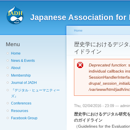
Sk
ma
Japanese Association for 
co
Home
Menu
You are here
歴史学におけるデジタ
イドライン
Home
News & Events
Error message
Deprecated function
: 
About
individual callbacks i
Membership
SessionHandlerInterfa
Journal of JADH
drupal_session_initiali
/var/www/html/jadh/inc
『デジタル・ヒューマニティー
ズ』
Conferences
Thu, 02/04/2016 - 23:09 —
admi
Resources
歴史学におけるデジタル研究
Facebook Group
のガイドライン
（Guidelines for the Evaluation